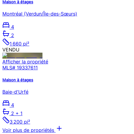
Maison à étages
Montréal (Verdun/Île-des-Sœurs)
4
2
1 660 pi²
VENDU
Afficher la propriété
MLS#
19337611
Maison à étages
Baie-d'Urfé
4
2
+ 1
3 200 pi²
Voir plus de propriétés