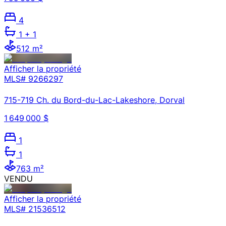
4
1
+ 1
512 m²
Afficher la propriété
MLS#
9266297
715-719 Ch. du Bord-du-Lac-Lakeshore, Dorval
1 649 000 $
1
1
763 m²
VENDU
Afficher la propriété
MLS#
21536512